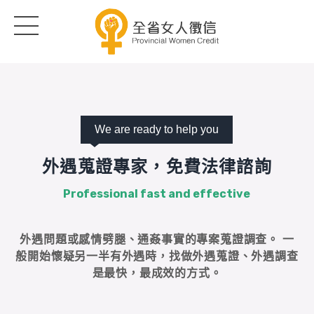
We are ready to help you
外遇蒐證專家，免費法律諮詢
P
r
o
f
e
s
s
i
o
n
a
l
f
a
s
t
a
n
d
e
f
f
e
c
t
i
v
e
外遇問題或感情劈腿、通姦事實的專案蒐證調查。 一
般開始懷疑另一半有外遇時，找做外遇蒐證、外遇調查
是最快，最成效的方式。