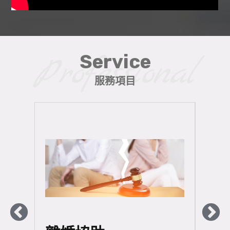
Service
Professional
服務項目