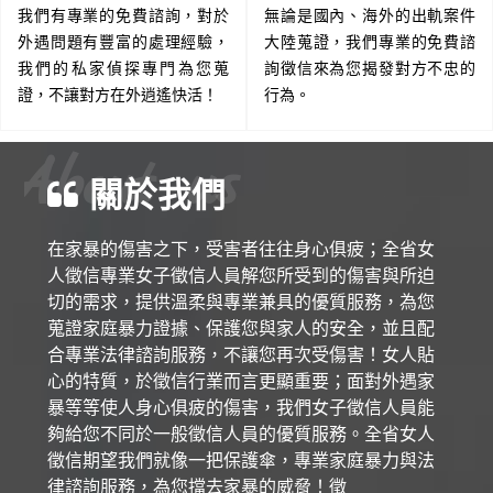
我們有專業的免費諮詢，對於
無論是國內、海外的出軌案件
外遇問題有豐富的處理經驗，
大陸蒐證，我們專業的免費諮
我們的私家偵探專門為您蒐
詢徵信來為您揭發對方不忠的
證，不讓對方在外逍遙快活！
行為。
About us
關於我們
在家暴的傷害之下，受害者往往身心俱疲；全省女
人徵信專業女子徵信人員解您所受到的傷害與所迫
切的需求，提供溫柔與專業兼具的優質服務，為您
蒐證家庭暴力證據、保護您與家人的安全，並且配
合專業法律諮詢服務，不讓您再次受傷害！女人貼
心的特質，於徵信行業而言更顯重要；面對外遇家
暴等等使人身心俱疲的傷害，我們女子徵信人員能
夠給您不同於一般徵信人員的優質服務。全省女人
徵信期望我們就像一把保護傘，專業家庭暴力與法
律諮詢服務，為您擋去家暴的威脅！徵