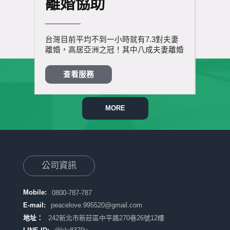
離婚協助
婚
二奶問題
台灣目前平均不到一小時就有7.3對夫妻
為了您
業人員派
離婚，高居亞洲之冠！其中八成夫妻離婚
檢查，
 精密
的原因竟然是因為外遇！外遇與離婚實在
障。「
，所有的
是一項非常嚴重的問題，於是許多人紛紛
必做的
查看服務
早預防。
向尋求婚前調查及外遇協助。
刺激的
情時，
服務，
MORE
們給您
多擔心
公司資訊
Mobile:
0800-787-787
E-mail:
peacelove.995520@gmail.com
地址：
242新北市新莊區中平路270巷26號12樓